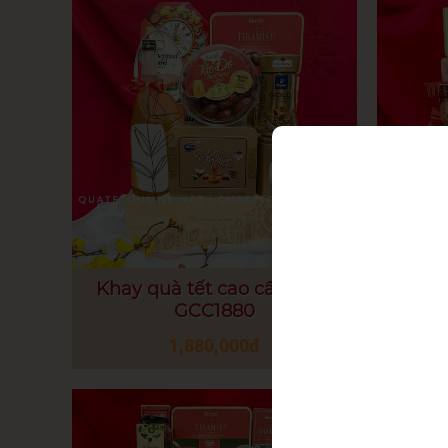
Khay quà tết cao cấp 2025
Khay
GCC1880
1,880,000đ