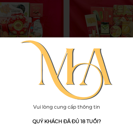
 quà tết cao cấp 2025
Khay quà tết cao cấp
GCC1995
GCC2115
1,995,000đ
2,115,000đ
Vui lòng cung cấp thông tin
QUÝ KHÁCH ĐÃ ĐỦ 18 TUỔI?