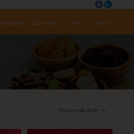
NH NGHIỆP
CÂU CHUYỆN
TIN TỨC
LIÊN HỆ