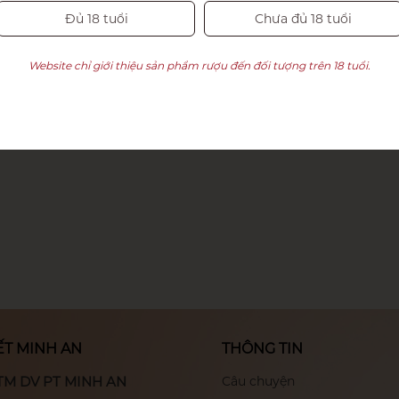
Đủ 18 tuổi
Chưa đủ 18 tuổi
Website chỉ giới thiệu sản phẩm rượu đến đối tượng trên 18 tuổi.
ẾT MINH AN
THÔNG TIN
TM DV PT MINH AN
Câu chuyện