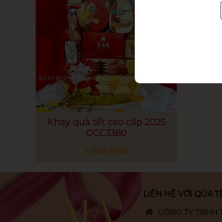
Khay quà tết cao cấp 2025
GCC3380
3,380,000đ
LIÊN HỆ VỚI QÙA T
CÔNG TY TNHH 