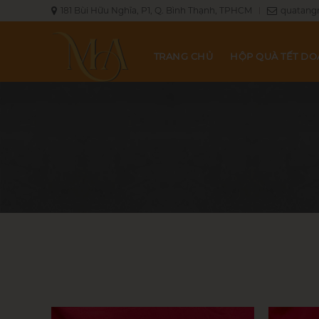
181 Bùi Hữu Nghĩa, P1, Q. Bình Thạnh, TPHCM
quatang
TRANG CHỦ
HỘP QUÀ TẾT D