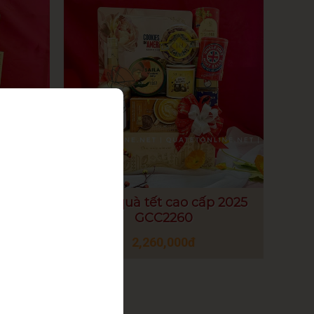
 2025
Khay quà tết cao cấp 2025
GCC2260
2,260,000đ