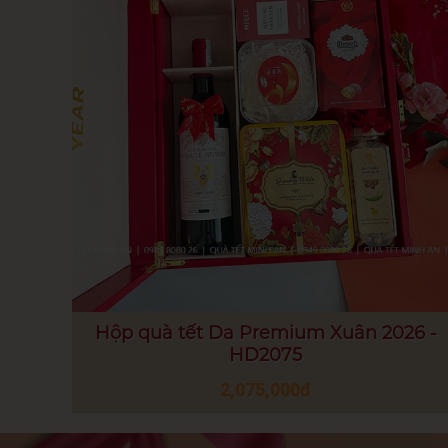
Hộp quà tết Da Premium Xuân 2026 -
HD2075
2,075,000đ