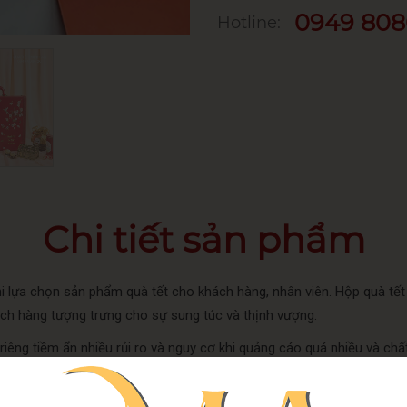
0949 808
Hotline:
Chi tiết sản phẩm
hi lựa chọn sản phẩm quà tết cho khách hàng, nhân viên. Hộp quà t
ách hàng tượng trưng cho sự sung túc và thịnh vượng.
 riêng tiềm ẩn nhiều rủi ro và nguy cơ khi quảng cáo quá nhiều và ch
Quatetminhan.com
UY TÍN HÀNG ĐẦU
ua quà tết.
là đơn vị
tro
quà tết 2026
Quà tết Minh An.
vui lòng liên hệ