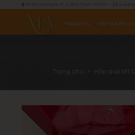
181 Bùi Hữu Nghĩa, P1, Q. Bình Thạnh, TPHCM
quatang
TRANG CHỦ
HỘP QUÀ TẾT D
Trang chủ
Hộp quà tết 