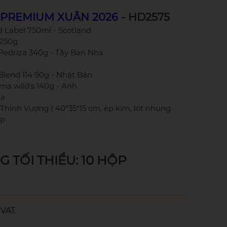
a PREMIUM XUÂN 2026
- HD2575
d Label 750ml - Scotland
 250g
 Pedriza 340g - Tây Ban Nha
Blend 114 90g - Nhật Bản
a wild's 140g - Anh
ia
Thịnh Vượng ( 40*35*15 cm, ép kim, lót nhung
ấp
TỐI THIỂU: 10 HỘP
VAT.