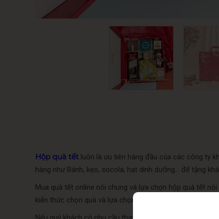
Hộp quà tết
luôn là ưu tiên hàng đầu của các công ty k
hàng như Bánh, kẹo, socola, hạt dinh dưỡng… để tặng kh
Mua quà tết online nói chung và lựa chọn hộp quà tết nói
kiến thức chọn quà và lựa chọn nhà cung cấp uy tín để m
Hộp 
Nếu quý khách có nhu cầu thay đổi sản phẩm trong