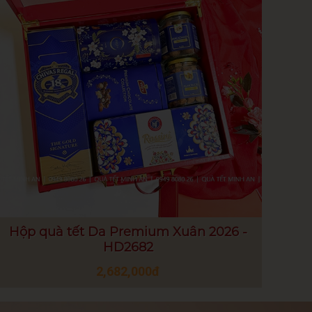
Hộp quà tết Da Premium Xuân 2026 -
HD2682
2,682,000đ