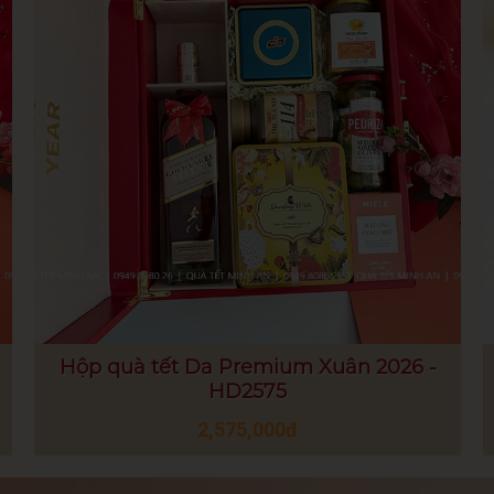
Hộp quà tết Da Premium Xuân 2026 -
HD2575
2,575,000đ