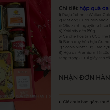
Chi tiết
hộp quà d
1) Rượu Johnnie Walker Gol
2) Mật ong Curcumin Miele
3) Oliu xanh nguyên trái La
4) Xoài sấy dẻo 150g
5) Cà phê hòa tan UCC The 
6) Bánh quy hỗn hợp Grandm
7) Socola Vintz 90g - Malays
8) Hộp da Premium Tài Lộc 
sang trọng) + túi giấy cao c
NHẬN ĐƠN HÀNG 
Giá chưa bao gồm thuế 