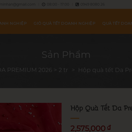
minhan@gmail.com
08:00 - 17:00
0949 8080 26
OANH NGHIỆP
GIỎ QUÀ TẾT DOANH NGHIỆP
QUÀ TẾT DOA
Sản Phẩm
DA PREMIUM 2026 > 2 tr
Hộp quà tết Da P
Hộp Quà Tết Da Pr
2,575,000
₫