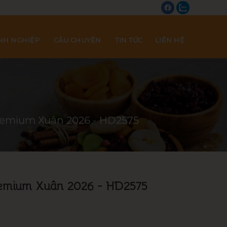
NH NGHIỆP
CÂU CHUYỆN
TIN TỨC
LIÊN HỆ
remium Xuân 2026 - HD2575
emium Xuân 2026 - HD2575