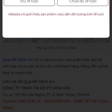
Đủ 18 tuổi
Chưa đủ 18 tuổi
Website chỉ giới thiệu sản phẩm rượu đến đối tượng trên 18 tuổi.
Hộp Quà Tết Gỗ Thông 2026
Quà tết Minh An
sẽ tư vấn lựa chọn sản phẩm Hộp quà tết
phù hợp với chi phí và yêu cầu của khách hàng. Mang đến sự hài
lòng và ưng ý nhất.
Liên hệ với Quà tết Minh An:
CÔNG TY TNHH TM DV PT MINH AN
Trụ sở: 181 Bùi Hữu Nghĩa, P1, Q. Bình Thạnh, TPHCM
Hotline: 0931 3030 53 - 0949 808 026 - 0938 787 091 (Zalo,
Viber)