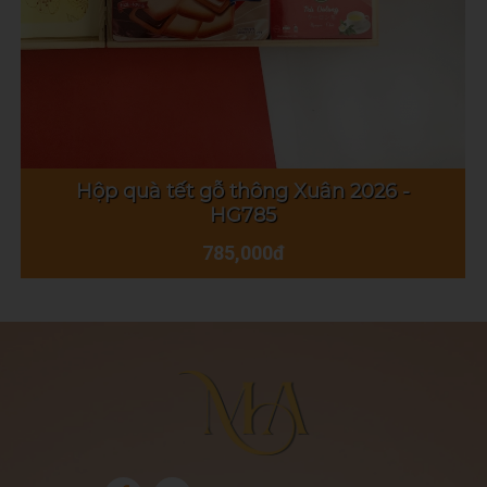
Hộp quà tết gỗ thông Xuân 2026 -
HG785
785,000đ