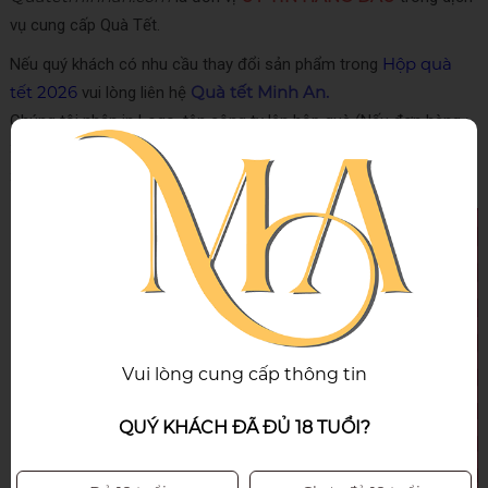
vụ cung cấp Quà Tết.
Hộp quà
Nếu quý khách có nhu cầu thay đổi sản phẩm trong
tết 2026
Quà tết Minh An.
vui lòng liên hệ
Chúng tôi nhận in Logo, tên công ty lên hộp quà (Nếu đơn hàng >
30 hộp , in logo miễn phí ; Nếu đơn hàng < 30 hộp in logo phí
300k/).
Vui lòng cung cấp thông tin
QUÝ KHÁCH ĐÃ ĐỦ 18 TUỔI?