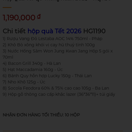
₫
1,190,000
Chi tiết
hộp quà Tết 2026
HG1190
1) Rượu Vang Đỏ Lestaba AOC 14% 750ml - Pháp
2) Khô Bò xông khói vị cay hũ thuỷ tinh 100g
3) Nước Hồng Sâm Won Jung Kwan Jang Hộp 5 gói x
70ml
4) Bacon Grill 340g - Hà Lan
5) Hạt Maccadamia 160g - Úc
6) Bánh Quy hỗn hợp Lucky 150g - Thái Lan
7) Nho Khô 125g - Úc
8) Socola Feodora 60% & 75% cao cao 105g - Ba Lan
9) Hộp gỗ thông cao cấp khắc lazer (36*36*11)+ túi giấy
NHẬN ĐƠN HÀNG TỐI THIỂU: 10 HỘP