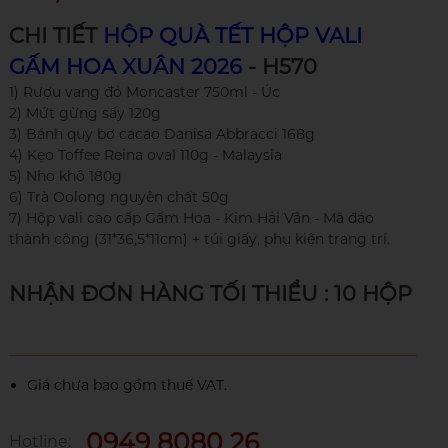
CHI TIẾT
HỘP QUÀ TẾT HỘP VALI
GẤM HOA XUÂN 2026
- H570
1) Rượu vang đỏ Moncaster 750ml - Úc
2) Mứt gừng sấy 120g
3) Bánh quy bơ cacao Danisa Abbracci 168g
4) Kẹo Toffee Reina oval 110g - Malaysia
5) Nho khô 180g
6) Trà Oolong nguyên chất 50g
7) Hộp vali cao cấp Gấm Hoa - Kim Hải Vân - Mã đáo
thành công (31*36,5*11cm) + túi giấy, phụ kiện trang trí.
NHẬN ĐƠN HÀNG TỐI THIỂU : 10 HỘP
Giá chưa bao gồm thuế VAT.
0949 8080 26
Hotline: