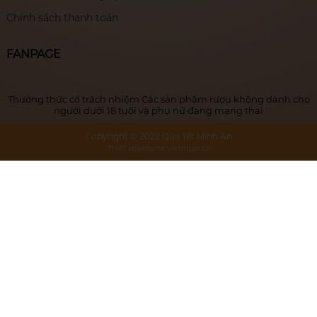
Chính sách thanh toán
FANPAGE
Thưởng thức có trách nhiệm Các sản phẩm rượu không dành cho
người dưới 18 tuổi và phụ nữ đang mang thai
Copyright © 2022 Qùa Tết Minh An
Thiết kếwebsite
Vietnhan.co