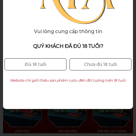
Chúng tôi nhận in Logo, tên công ty lên hộp :
- Hỗ trợ in logo decal dán với SL > 30 hộp miễn phí
Vui lòng cung cấp thông tin
- In logo dưới hộp 30 hộp: phí 300.000 VNĐ
QUÝ KHÁCH ĐÃ ĐỦ 18 TUỔI?
Quà tết Minh An
sẽ tư vấn lựa chọn sản phẩm Hộp quà tết
phù hợp với chi phí và yêu cầu của khách hàng. Mang đến sự hài
lòng và ưng ý nhất
Đủ 18 tuổi
Chưa đủ 18 tuổi
Website chỉ giới thiệu sản phẩm rượu đến đối tượng trên 18 tuổi.