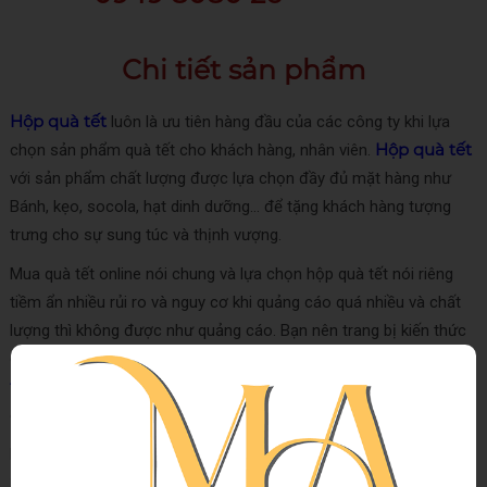
Chi tiết sản phẩm
Hộp quà tết
luôn là ưu tiên hàng đầu của các công ty khi lựa
Hộp quà tết
chọn sản phẩm quà tết cho khách hàng, nhân viên.
với sản phẩm chất lượng được lựa chọn đầy đủ mặt hàng như
Bánh, kẹo, socola, hạt dinh dưỡng… để tặng khách hàng tượng
trưng cho sự sung túc và thịnh vượng.
Mua quà tết online nói chung và lựa chọn hộp quà tết nói riêng
tiềm ẩn nhiều rủi ro và nguy cơ khi quảng cáo quá nhiều và chất
lượng thì không được như quảng cáo. Bạn nên trang bị kiến thức
Quà
chọn quà và lựa chọn nhà cung cấp uy tín để mua quà tết.
tết Minh An
UY TÍN HÀNG ĐẦU
là đơn vị
trong dịch vụ cung
cấp Quà Tết.
Nếu quý khách có nhu cầu thay đổi sản phẩm trong Hộp quà tết
Quà tết Minh An.
2026 vui lòng liên hệ